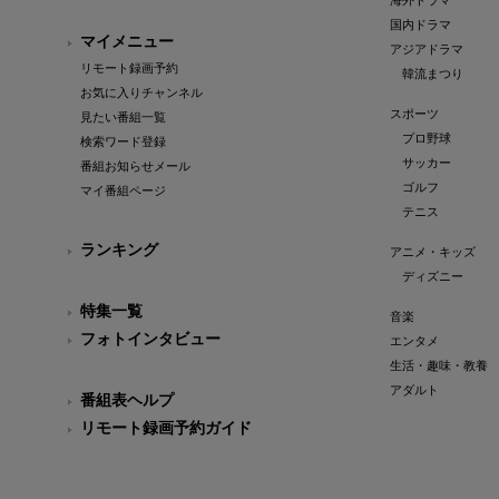
海外ドラマ
国内ドラマ
マイメニュー
アジアドラマ
リモート録画予約
韓流まつり
お気に入りチャンネル
スポーツ
見たい番組一覧
プロ野球
検索ワード登録
サッカー
番組お知らせメール
ゴルフ
マイ番組ページ
テニス
ランキング
アニメ・キッズ
ディズニー
特集一覧
音楽
フォトインタビュー
エンタメ
生活・趣味・教養
アダルト
番組表ヘルプ
リモート録画予約ガイド