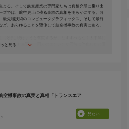
集まる。そして航空産業の専門家たちは真相究明に乗り出
ーズでは、航空史上に残る事故の真相を明らかにする。各
、最先端技術のコンピュータグラフィックス、そして最終
など、あらゆることを駆使して航空機事故の真実に迫る。
離陸、飛行し続けようと奮闘するが、なすすべもなく太平洋に
トは2人とも生還し、両方のエンジンが同時に停止したと証
もっと見る
内部を調査しても証言を裏づけるものは見つからない。な
でしまったのか。事故調査官がデータをもとに究明する。
航空機事故の真実と真相「トランスエア
見たい
ック