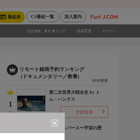
CS番組一覧
加入案内
番組表
地域変更
ログイン
設定地域：
東京 東エリア
リモート録画予約ランキング
(ドキュメンタリー／教養)
08/06更新
第二次世界大戦全史 by ト
ム・ハンクス
1
次回放送
(1)
ザ・ユニバース〜宇宙の歴
史〜S6
2