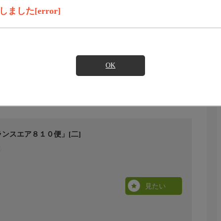
した[error]
OK
ンスエア８１０便」[二]
見たい