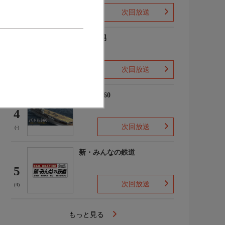
次回放送
(2)
ザ・森男
3
次回放送
(-)
バトル360
4
次回放送
(-)
新・みんなの鉄道
5
次回放送
(4)
もっと見る