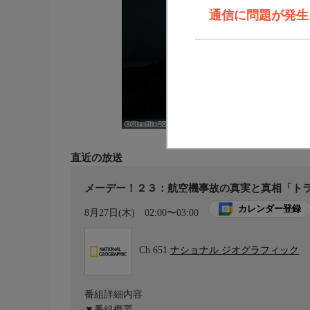
通信に問題が発生しま
直近の放送
メーデー！２３：航空機事故の真実と真相「トラ
カレンダー登録
8月27日(木)
02:00〜03:00
Ch.651
ナショナル ジオグラフィック
番組詳細内容
▼番組概要