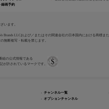
ト録画予約
ございます。
iVo Brands LLCおよび／またはその関連会社の日本国内における商標
材の無断複写・転載を禁じます。
、テレビ番組の公式情報である
スにのみ表記が許されているマークです。
チャンネル一覧
オプションチャンネル