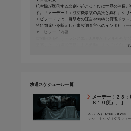
航空機が墜落する悲劇が起こるたびに世界の注目が
す。『メーデー！：航空機事故の真実と真相』シリ
エピソードでは、目撃者の証言や精緻な再現ドラマ
的に間違いを断定した事故調査官へのインタビュー
▼エピソード内容
貨物輸送を行うトランスエア810便がホノルルを
墜落した。沿岸警備隊による救助によってパイロッ
言する。ところが海から残骸を引き揚げ、エンジン
ぜ機長も副操縦士もエンジンが停止したと思い込ん
放送スケジュール一覧
メーデー！２３：
８１０便」[二]
8/27(木)
02:00～03:00
ナショナル ジオグラフィ