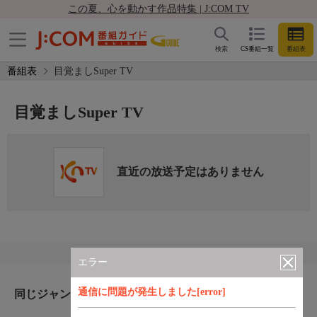
この夏、心を動かす作品特集 | J:COM TV
検索
CS番組一覧
番組表
番組表
目覚ましSuper TV
目覚ましSuper TV
直近の放送予定はありません
エラー
通信に問題が発生しました[error]
同じジャンルのおすすめ番組