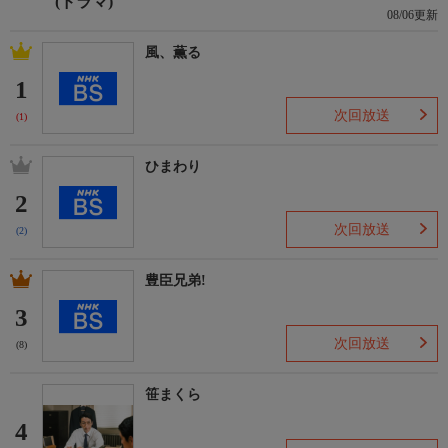
(ドラマ)
08/06更新
風、薫る
1
次回放送
(1)
ひまわり
2
次回放送
(2)
豊臣兄弟!
3
次回放送
(8)
笹まくら
4