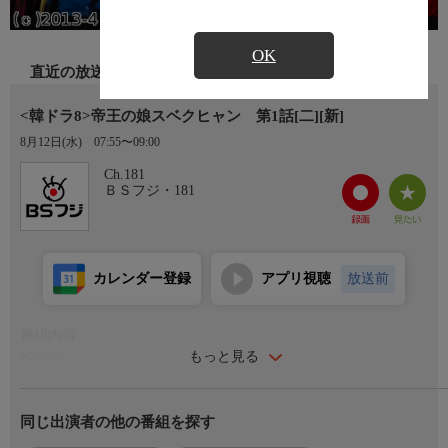
OK
直近の放送
<韓ドラ8>帝王の娘スベクヒャン 第1話[二][新]
8月12日(水)
07:55〜09:00
Ch.181
ＢＳフジ・181
カレンダー登録
アプリ視聴
放送前
番組内容
もっと見る
■第1話
時は6世紀初めの百済(ペクチェ)、24代王・東城(トンソン)王の治
世末期。
同じ出演者の他の番組を探す
加林(カリム)城の城主で貴族のペク・カは辺境の地へ追いやられ
そうになっていた。