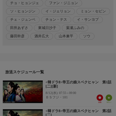
チョ・ヒョンジェ
ファン・ジニョン
娘のチェファは、王の従兄にあたるユンと密かに情を通じてお
り、彼の子を身ごもっていた。
ソ・ヒョンジン
イ・ジェリョン
ミョン・セビン
ユンはわずか5千の兵で北魏(ほくぎ)の5万の兵と戦い、勝利して
チェ・ジュンベ
チョン・テス
イ・サンヨプ
帰還するが…。
田所あずさ
東城日沙子
葉瀬ふみの
(全72話・字幕)
藤田幹彦
酒井広大
山本兼平
ソウ
出演者
ソルラン(スベクヒャン):ソ・ヒョンジン(声:田所あずさ)
ソルヒ:ソウ(声:東城日沙子)
ミョンノン:チョ・ヒョンジェ(声:藤田幹彦)
チンム:チョン・テス(声:酒井広大)
放送スケジュール一覧
ユン/武寧(ムリョン)王:イ・ジェリョン(声:山本兼平)
チェファ:ミョン・セビン(声:葉瀬ふみの)
<韓ドラ8>帝王の娘スベクヒャン 第1話
[二][新]
8/12(水)
07:55～09:00
制作
ＢＳフジ・181
演出:イ・サンヨプ/チェ・ジュンベ
脚本:ファン・ジニョン
<韓ドラ8>帝王の娘スベクヒャン 第2話
[二]