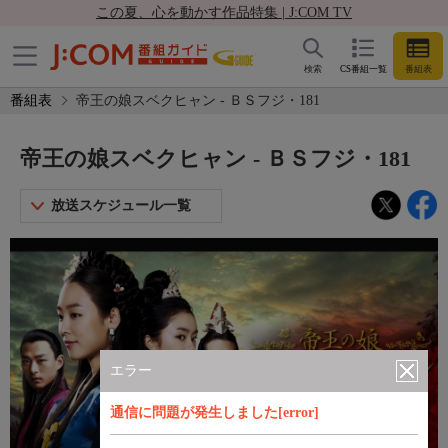
この夏、心を動かす作品特集 | J:COM TV
検索
CS番組一覧
番組表
番組表
帝王の娘スベクヒャン - ＢＳフジ・181
帝王の娘スベクヒャン - ＢＳフジ・181
放送スケジュール一覧
エラー
通信に問題が発生しました[error]