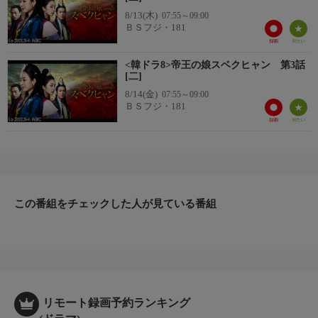
8/13(木)
07:55～09:00
ＢＳフジ・181
<韓ドラ8>帝王の娘スベクヒャン 第3話
[二]
8/14(金)
07:55～09:00
ＢＳフジ・181
この番組をチェックした人が見ている番組
リモート録画予約ランキング