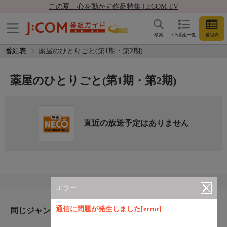
この夏、心を動かす作品特集 | J:COM TV
検索
CS番組一覧
番組表
番組表
薬屋のひとりごと(第1期・第2期)
薬屋のひとりごと(第1期・第2期)
直近の放送予定はありません
エラー
通信に問題が発生しました[error]
同じジャンルのおすすめ番組