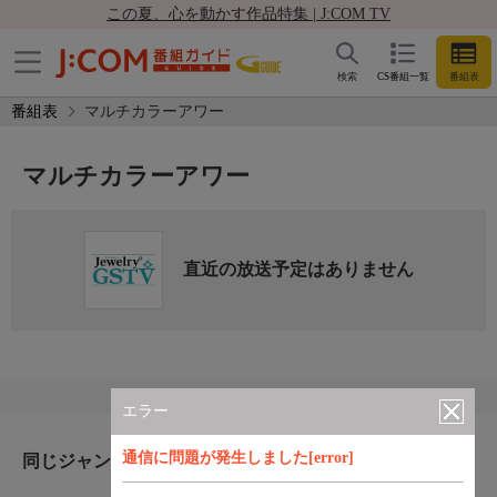
この夏、心を動かす作品特集 | J:COM TV
検索
CS番組一覧
番組表
番組表
マルチカラーアワー
マルチカラーアワー
直近の放送予定はありません
エラー
通信に問題が発生しました[error]
同じジャンルのおすすめ番組