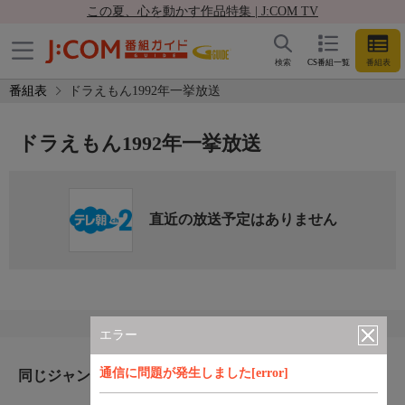
この夏、心を動かす作品特集 | J:COM TV
検索
CS番組一覧
番組表
番組表
ドラえもん1992年一挙放送
ドラえもん1992年一挙放送
直近の放送予定はありません
エラー
通信に問題が発生しました[error]
同じジャンルのおすすめ番組