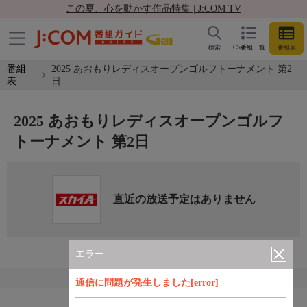
この夏、心を動かす作品特集 | J:COM TV
検索
CS番組一覧
番組表
番組
2025 あおもりレディスオープンゴルフトーナメント 第2
表
日
2025 あおもりレディスオープンゴルフ
トーナメント 第2日
直近の放送予定はありません
エラー
通信に問題が発生しました[error]