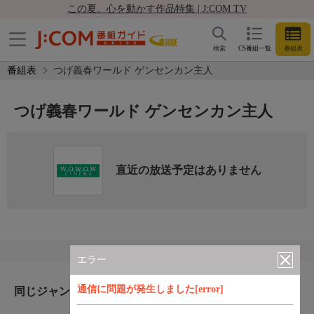
この夏、心を動かす作品特集 | J:COM TV
検索
CS番組一覧
番組表
番組表
つげ義春ワールド ゲンセンカン主人
つげ義春ワールド ゲンセンカン主人
直近の放送予定はありません
エラー
通信に問題が発生しました[error]
同じジャンルのおすすめ番組