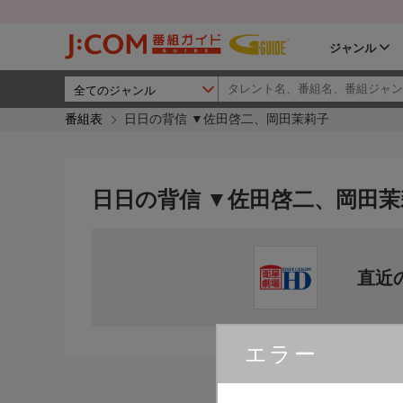
ジャンル
番組表
日日の背信 ▼佐田啓二、岡田茉莉子
日日の背信 ▼佐田啓二、岡田茉
直近
エラー