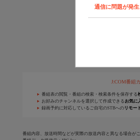
通信に問題が発生しま
J:COM番
番組表の閲覧・番組の検索・検索条件を保存する
お好みのチャンネルを選択して作成できる
お気に
録画予約に対応しているご自宅のSTBへの
リモー
番組内容、放送時間などが実際の放送内容と異なる場合が