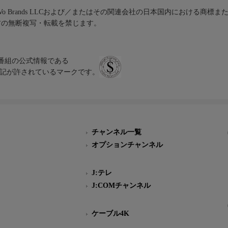
iVo Brands LLCおよび／またはその関連会社の日本国内における商標
材の無断複写・転載を禁じます。
、テレビ番組の公式情報である
スにのみ表記が許されているマークです。
チャンネル一覧
オプションチャンネル
J:テレ
J:COMチャンネル
ケーブル4K