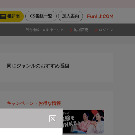
CS番組一覧
加入案内
番組表
地域変更
ログイン
設定地域：
東京 東エリア
同じジャンルのおすすめ番組
キャンペーン・お得な情報