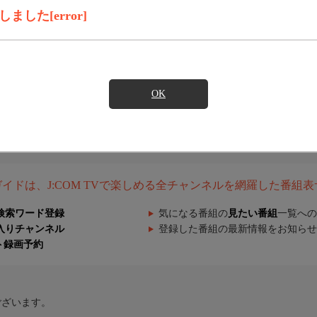
した[error]
OK
組ガイドは、J:COM TVで楽しめる全チャンネルを網羅した番組
検索ワード登録
気になる番組の
見たい番組
一覧への
入りチャンネル
登録した番組の最新情報をお知らせ
ト録画予約
ございます。