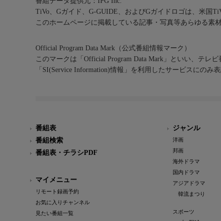
番組データ提供元：IPG Inc.
TiVo、Gガイド、G-GUIDE、およびGガイドロゴは、米国T
このホームページに掲載している記事・写真等あらゆる素
Official Program Data Mark（公式番組情報マーク）
このマークは「Official Program Data Mark」といい
「SI(Service Information)情報」を利用したサービ
番組表
ジャンル
番組検索
洋画
邦画
番組表・チラシPDF
海外ドラマ
国内ドラマ
マイメニュー
アジアドラマ
リモート録画予約
韓流まつり
お気に入りチャンネル
スポーツ
見たい番組一覧