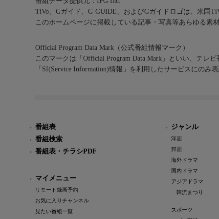
番組データ提供元：IPG Inc.
TiVo、Gガイド、G-GUIDE、およびGガイドロゴは、米国T
このホームページに掲載している記事・写真等あらゆる素
Official Program Data Mark（公式番組情報マーク）
このマークは「Official Program Data Mark」といい
「SI(Service Information)情報」を利用したサービ
番組表
ジャンル
番組検索
洋画
邦画
番組表・チラシPDF
海外ドラマ
国内ドラマ
マイメニュー
アジアドラマ
リモート録画予約
韓流まつり
お気に入りチャンネル
スポーツ
見たい番組一覧