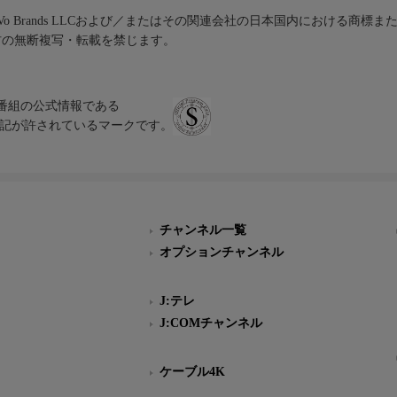
iVo Brands LLCおよび／またはその関連会社の日本国内における商標
材の無断複写・転載を禁じます。
、テレビ番組の公式情報である
スにのみ表記が許されているマークです。
チャンネル一覧
オプションチャンネル
J:テレ
J:COMチャンネル
ケーブル4K