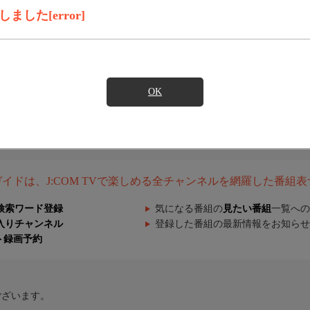
した[error]
OK
組ガイドは、J:COM TVで楽しめる全チャンネルを網羅した番組
検索ワード登録
気になる番組の
見たい番組
一覧への
入りチャンネル
登録した番組の最新情報をお知らせ
ト録画予約
ございます。