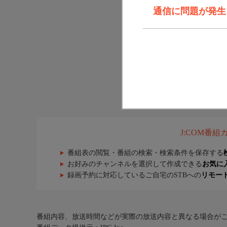
通信に問題が発生しま
J:COM番
番組表の閲覧・番組の検索・検索条件を保存する
お好みのチャンネルを選択して作成できる
お気に
録画予約に対応しているご自宅のSTBへの
リモー
番組内容、放送時間などが実際の放送内容と異なる場合が