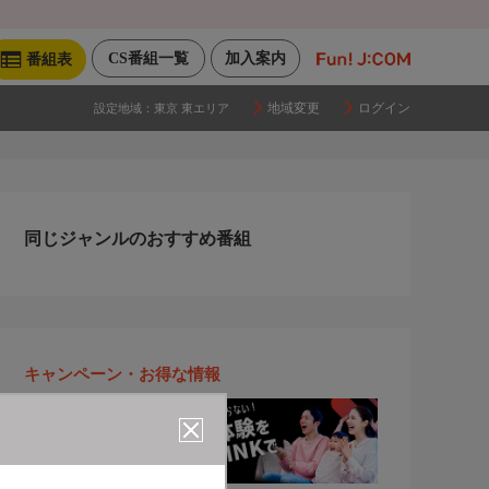
CS番組一覧
加入案内
番組表
地域変更
ログイン
設定地域：
東京 東エリア
同じジャンルのおすすめ番組
キャンペーン・お得な情報