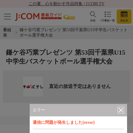
この夏、心を動かす作品特集 | J:COM TV
検索
CS番組一覧
番組表
番組
鎌ケ谷巧業プレゼンツ 第53回千葉県U15中学生バスケット
表
ボール選手権大会
鎌ケ谷巧業プレゼンツ 第53回千葉県U15
中学生バスケットボール選手権大会
直近の放送予定はありません
エラー
通信に問題が発生しました[error]