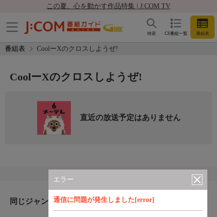
この夏、心を動かす作品特集 | J:COM TV
検索
CS番組一覧
番組表
番組表
CoolーXのクロスしようぜ!
CoolーXのクロスしようぜ!
直近の放送予定はありません
エラー
通信に問題が発生しました[error]
同じジャンルのおすすめ番組