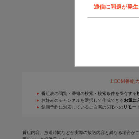
通信に問題が発生しま
J:COM番
番組表の閲覧・番組の検索・検索条件を保存する
お好みのチャンネルを選択して作成できる
お気に
録画予約に対応しているご自宅のSTBへの
リモー
番組内容、放送時間などが実際の放送内容と異なる場合が