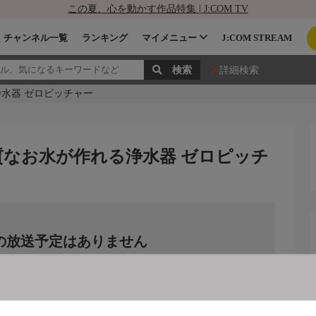
この夏、心を動かす作品特集 | J:COM TV
チャンネル一覧
ランキング
マイメニュー
J:COM STREAM
詳細検索
水器 ゼロピッチャー
質なお水が作れる浄水器 ゼロピッチ
の放送予定はありません