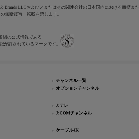
iVo Brands LLCおよび／またはその関連会社の日本国内における商標
材の無断複写・転載を禁じます。
、テレビ番組の公式情報である
スにのみ表記が許されているマークです。
チャンネル一覧
オプションチャンネル
J:テレ
J:COMチャンネル
ケーブル4K