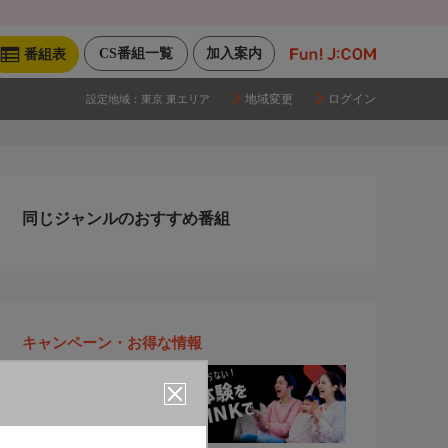
CS番組一覧
加入案内
番組表
地域変更
ログイン
設定地域：
東京 東エリア
同じジャンルのおすすめ番組
キャンペーン・お得な情報