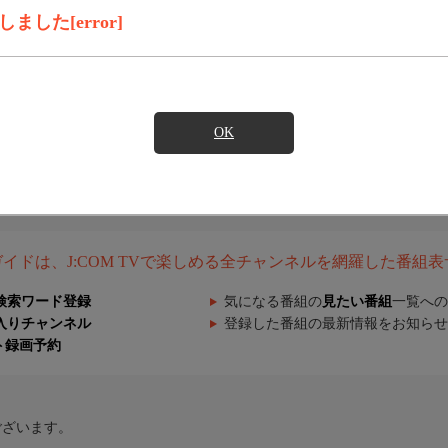
した[error]
OK
組ガイドは、J:COM TVで楽しめる全チャンネルを網羅した番組
検索ワード登録
気になる番組の
見たい番組
一覧への
入りチャンネル
登録した番組の最新情報をお知らせ
ト録画予約
ございます。