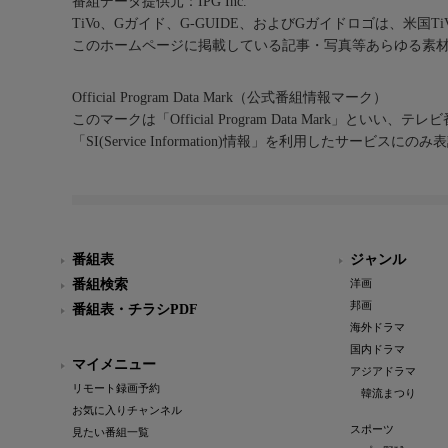
番組データ提供元：IPG Inc.
TiVo、Gガイド、G-GUIDE、およびGガイドロゴは、米国T
このホームページに掲載している記事・写真等あらゆる素
Official Program Data Mark（公式番組情報マーク）
このマークは「Official Program Data Mark」といい
「SI(Service Information)情報」を利用したサービ
番組表
ジャンル
番組検索
洋画
邦画
番組表・チラシPDF
海外ドラマ
国内ドラマ
マイメニュー
アジアドラマ
リモート録画予約
韓流まつり
お気に入りチャンネル
スポーツ
見たい番組一覧