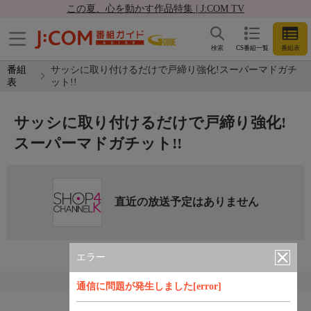
この夏、心を動かす作品特集 | J:COM TV
検索
CS番組一覧
番組表
番組
サッシに取り付けるだけで戸締り強化!スーパーマドガチ
表
ット!!
サッシに取り付けるだけで戸締り強化!
スーパーマドガチット!!
直近の放送予定はありません
エラー
通信に問題が発生しました[error]