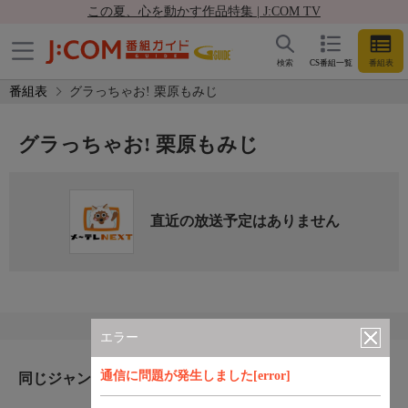
この夏、心を動かす作品特集 | J:COM TV
検索
CS番組一覧
番組表
番組表
グラっちゃお! 栗原もみじ
グラっちゃお! 栗原もみじ
直近の放送予定はありません
エラー
通信に問題が発生しました[error]
同じジャンルのおすすめ番組