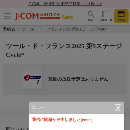
この夏、心を動かす作品特集 | J:COM TV
検索
CS番組一覧
番組表
番組表
ツール・ド・フランス2025 第9ステージ Cycle*
ツール・ド・フランス2025 第9ステージ
Cycle*
直近の放送予定はありません
エラー
通信に問題が発生しました[error]
同じジャンルのおすすめ番組