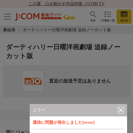
この夏、心を動かす作品特集 | J:COM TV
検索
CS番組一覧
番組表
番組表
ダーティハリー日曜洋画劇場 追録ノーカット版
ダーティハリー日曜洋画劇場 追録ノー
カット版
直近の放送予定はありません
エラー
通信に問題が発生しました[error]
同じジャンルのおすすめ番組