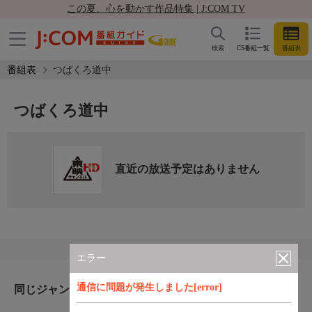
この夏、心を動かす作品特集 | J:COM TV
検索
CS番組一覧
番組表
番組表
つばくろ道中
つばくろ道中
直近の放送予定はありません
エラー
通信に問題が発生しました[error]
同じジャンルのおすすめ番組