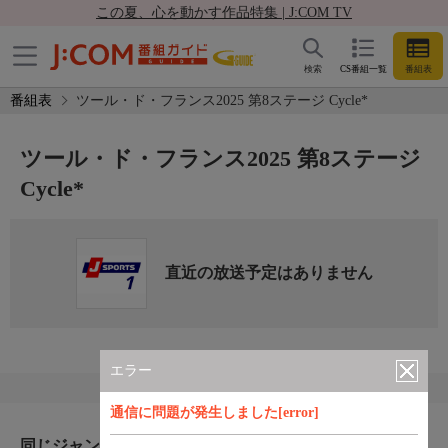
この夏、心を動かす作品特集 | J:COM TV
検索
CS番組一覧
番組表
番組表
ツール・ド・フランス2025 第8ステージ Cycle*
ツール・ド・フランス2025 第8ステージ
Cycle*
直近の放送予定はありません
エラー
通信に問題が発生しました[error]
同じジャンルのおすすめ番組