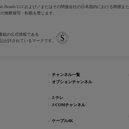
iVo Brands LLCおよび／またはその関連会社の日本国内における商標
材の無断複写・転載を禁じます。
、テレビ番組の公式情報である
スにのみ表記が許されているマークです。
チャンネル一覧
オプションチャンネル
J:テレ
J:COMチャンネル
ケーブル4K