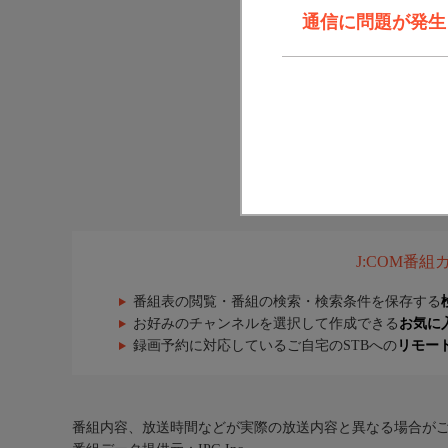
通信に問題が発生しま
J:COM番
番組表の閲覧・番組の検索・検索条件を保存する
お好みのチャンネルを選択して作成できる
お気に
録画予約に対応しているご自宅のSTBへの
リモー
番組内容、放送時間などが実際の放送内容と異なる場合が