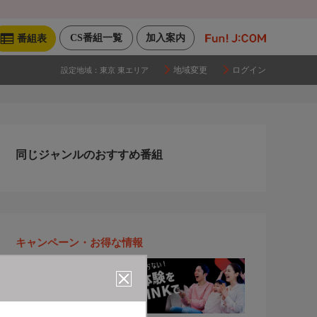
CS番組一覧
加入案内
番組表
地域変更
ログイン
設定地域：
東京 東エリア
同じジャンルのおすすめ番組
キャンペーン・お得な情報