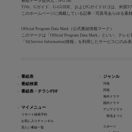
番組データ提供元：IPG Inc.
TiVo、Gガイド、G-GUIDE、およびGガイドロゴは、米国T
このホームページに掲載している記事・写真等あらゆる素
Official Program Data Mark（公式番組情報マーク）
このマークは「Official Program Data Mark」といい
「SI(Service Information)情報」を利用したサービ
番組表
ジャンル
番組検索
洋画
邦画
番組表・チラシPDF
海外ドラマ
国内ドラマ
マイメニュー
アジアドラマ
リモート録画予約
韓流まつり
お気に入りチャンネル
スポーツ
見たい番組一覧