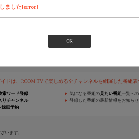
した[error]
OK
組ガイドは、J:COM TVで楽しめる全チャンネルを網羅した番組
検索ワード登録
気になる番組の
見たい番組
一覧への
入りチャンネル
登録した番組の最新情報をお知らせ
ト録画予約
ございます。