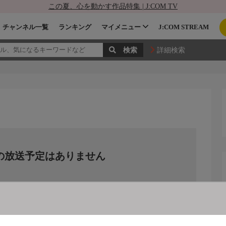
この夏、心を動かす作品特集 | J:COM TV
チャンネル一覧
ランキング
マイメニュー
J:COM STREAM
詳細検索
の放送予定はありません