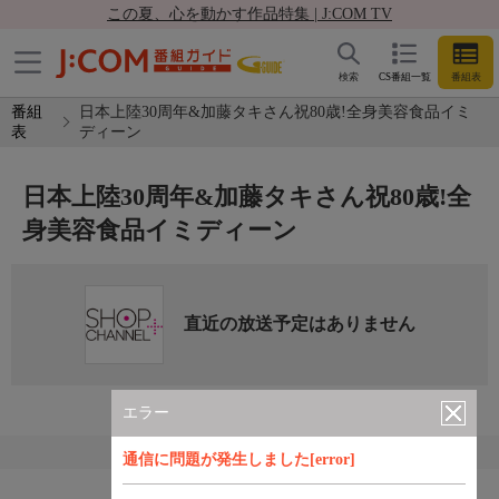
この夏、心を動かす作品特集 | J:COM TV
検索
CS番組一覧
番組表
番組
日本上陸30周年&加藤タキさん祝80歳!全身美容食品イミ
表
ディーン
日本上陸30周年&加藤タキさん祝80歳!全
身美容食品イミディーン
直近の放送予定はありません
エラー
通信に問題が発生しました[error]