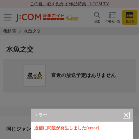
この夏、心を動かす作品特集 | J:COM TV
検索
CS番組一覧
番組表
番組表
水魚之交
水魚之交
直近の放送予定はありません
エラー
通信に問題が発生しました[error]
同じジャンルのおすすめ番組