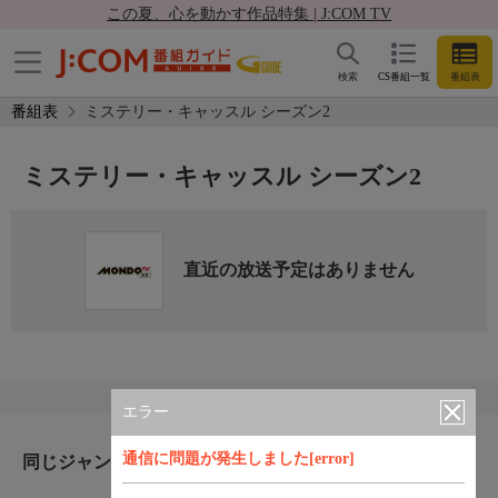
この夏、心を動かす作品特集 | J:COM TV
検索
CS番組一覧
番組表
番組表
ミステリー・キャッスル シーズン2
ミステリー・キャッスル シーズン2
直近の放送予定はありません
エラー
通信に問題が発生しました[error]
同じジャンルのおすすめ番組