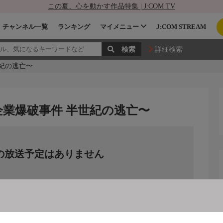
この夏、心を動かす作品特集 | J:COM TV
チャンネル一覧
ランキング
マイメニュー
J:COM STREAM
詳細検索
世紀の逃亡〜
企業爆破事件 半世紀の逃亡〜
の放送予定はありません