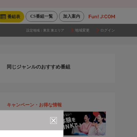
CS番組一覧
加入案内
番組表
地域変更
ログイン
設定地域：
東京 東エリア
同じジャンルのおすすめ番組
キャンペーン・お得な情報