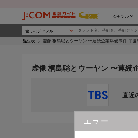
ジャンル
番組表
虚像 桐島聡とウーヤン 〜連続企業爆破事件 半
虚像 桐島聡とウーヤン 〜連続
直近
エラー