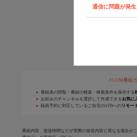
通信に問題が発生しま
J:COM番
番組表の閲覧・番組の検索・検索条件を保存する
お好みのチャンネルを選択して作成できる
お気に
録画予約に対応しているご自宅のSTBへの
リモー
番組内容、放送時間などが実際の放送内容と異なる場合が