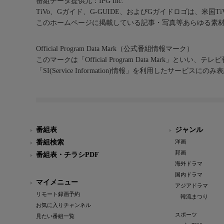
番組データ提供元：IPG Inc.
TiVo、Gガイド、G-GUIDE、およびGガイドロゴは、米国T
このホームページに掲載している記事・写真等あらゆる素
Official Program Data Mark（公式番組情報マーク）
このマークは「Official Program Data Mark」といい
「SI(Service Information)情報」を利用したサービ
番組表
ジャンル
番組検索
洋画
邦画
番組表・チラシPDF
海外ドラマ
国内ドラマ
マイメニュー
アジアドラマ
リモート録画予約
韓流まつり
お気に入りチャンネル
スポーツ
見たい番組一覧