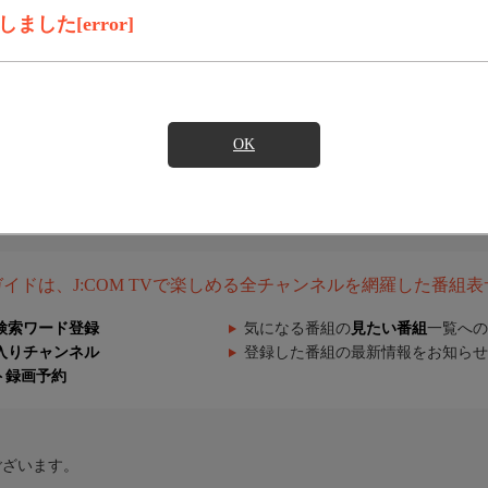
した[error]
OK
組ガイドは、J:COM TVで楽しめる全チャンネルを網羅した番組
検索ワード登録
気になる番組の
見たい番組
一覧への
入りチャンネル
登録した番組の最新情報をお知らせ
ト録画予約
ございます。