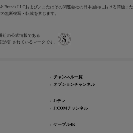
iVo Brands LLCおよび／またはその関連会社の日本国内における商標
材の無断複写・転載を禁じます。
、テレビ番組の公式情報である
スにのみ表記が許されているマークです。
チャンネル一覧
オプションチャンネル
J:テレ
J:COMチャンネル
ケーブル4K