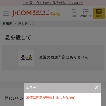
この夏、心を動かす作品特集 | J:COM TV
検索
CS番組一覧
番組表
番組表
息を殺して
息を殺して
直近の放送予定はありません
エラー
通信に問題が発生しました[error]
同じジャンルのおすすめ番組