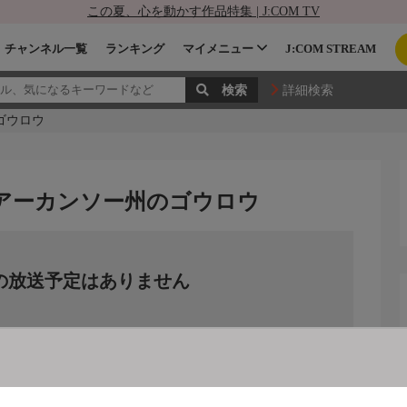
この夏、心を動かす作品特集 | J:COM TV
チャンネル一覧
ランキング
マイメニュー
J:COM STREAM
詳細検索
ゴウロウ
:アーカンソー州のゴウロウ
の放送予定はありません