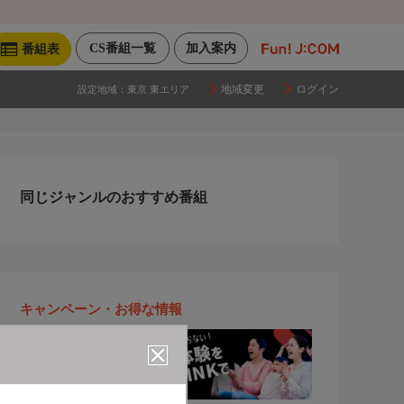
CS番組一覧
加入案内
番組表
地域変更
ログイン
設定地域：
東京 東エリア
同じジャンルのおすすめ番組
キャンペーン・お得な情報