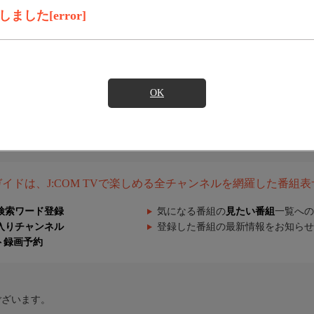
した[error]
OK
組ガイドは、J:COM TVで楽しめる全チャンネルを網羅した番組
検索ワード登録
気になる番組の
見たい番組
一覧への
入りチャンネル
登録した番組の最新情報をお知らせ
ト録画予約
ございます。