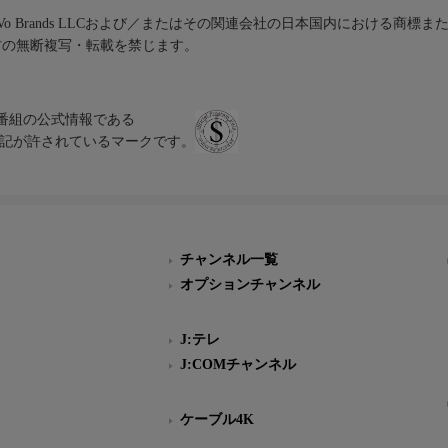
iVo Brands LLCおよび／またはその関連会社の日本国内における商標
材の無断複写・転載を禁じます。
、テレビ番組の公式情報である
スにのみ表記が許されているマークです。
チャンネル一覧
オプションチャンネル
J:テレ
J:COMチャンネル
ケーブル4K