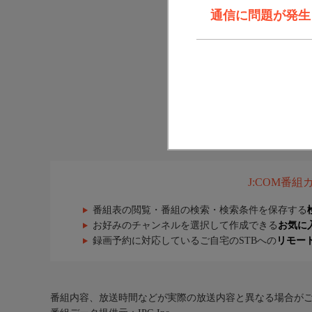
通信に問題が発生しま
J:COM番
番組表の閲覧・番組の検索・検索条件を保存する
お好みのチャンネルを選択して作成できる
お気に
録画予約に対応しているご自宅のSTBへの
リモー
番組内容、放送時間などが実際の放送内容と異なる場合が