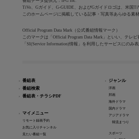
番組データ提供元：IPG Inc.
TiVo、Gガイド、G-GUIDE、およびGガイドロゴは、米国T
このホームページに掲載している記事・写真等あらゆる素
Official Program Data Mark（公式番組情報マーク）
このマークは「Official Program Data Mark」といい
「SI(Service Information)情報」を利用したサービ
番組表
ジャンル
番組検索
洋画
邦画
番組表・チラシPDF
海外ドラマ
国内ドラマ
マイメニュー
アジアドラマ
リモート録画予約
韓流まつり
お気に入りチャンネル
スポーツ
見たい番組一覧