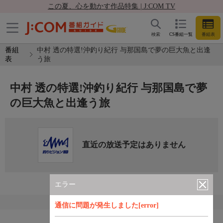
この夏、心を動かす作品特集 | J:COM TV
検索
CS番組一覧
番組表
番組
中村 透の特選!沖釣り紀行 与那国島で夢の巨大魚と出逢
表
う旅
中村 透の特選!沖釣り紀行 与那国島で夢
の巨大魚と出逢う旅
直近の放送予定はありません
エラー
通信に問題が発生しました[error]