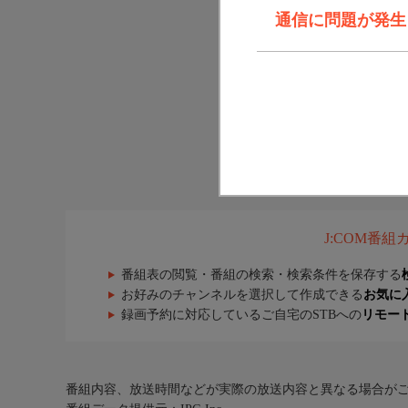
通信に問題が発生しま
J:COM番
番組表の閲覧・番組の検索・検索条件を保存する
お好みのチャンネルを選択して作成できる
お気に
録画予約に対応しているご自宅のSTBへの
リモー
番組内容、放送時間などが実際の放送内容と異なる場合が