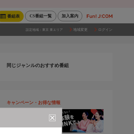
CS番組一覧
加入案内
番組表
地域変更
ログイン
設定地域：
東京 東エリア
同じジャンルのおすすめ番組
キャンペーン・お得な情報