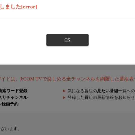
した[error]
OK
組ガイドは、J:COM TVで楽しめる全チャンネルを網羅した番組
検索ワード登録
気になる番組の
見たい番組
一覧への
入りチャンネル
登録した番組の最新情報をお知らせ
ト録画予約
ございます。