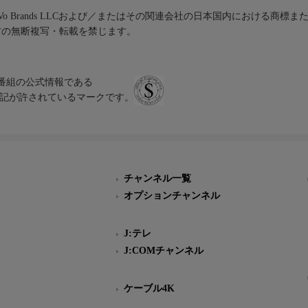
iVo Brands LLCおよび／またはその関連会社の日本国内における商標
材の無断複写・転載を禁じます。
、テレビ番組の公式情報である
スにのみ表記が許されているマークです。
チャンネル一覧
オプションチャンネル
J:テレ
J:COMチャンネル
ケーブル4K