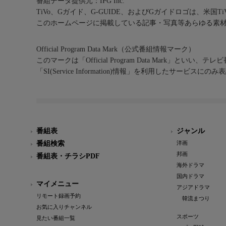
番組データ提供元：IPG Inc.
TiVo、Gガイド、G-GUIDE、およびGガイドロゴは、米国T
このホームページに掲載している記事・写真等あらゆる素
Official Program Data Mark（公式番組情報マーク）
このマークは「Official Program Data Mark」といい
「SI(Service Information)情報」を利用したサービ
番組表
ジャンル
番組検索
洋画
邦画
番組表・チラシPDF
海外ドラマ
国内ドラマ
マイメニュー
アジアドラマ
リモート録画予約
韓流まつり
お気に入りチャンネル
スポーツ
見たい番組一覧