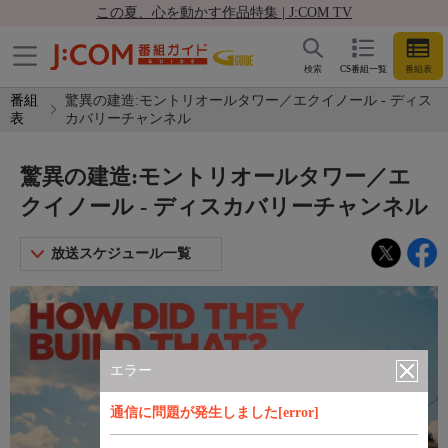
この夏、心を動かす作品特集 | J:COM TV
検索
CS番組一覧
番組表
番組
驚異の建造:モントリオールタワー／エクイノール - ディス
表
カバリーチャンネル
驚異の建造:モントリオールタワー／エ
クイノール - ディスカバリーチャンネル
放送スケジュール一覧
エラー
通信に問題が発生しました[error]