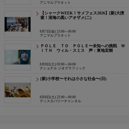
アニマルプラネット
【シャークWEEK！サメフェス2026】[新]大捜
索！深海の黒いアオザメ(二)
8月7日(金) 23:00～00:00
アニマルプラネット
ＰＯＬＥ ＴＯ ＰＯＬＥ〜未知への挑戦 Ｗ
ＩＴＨ ウィル・スミス 声：東地宏樹
8月8日(土) 03:00～04:00
ナショナル ジオグラフィック
[新]小学校〜それは小さな社会〜(日)
8月8日(土) 22:00～00:00
ディスカバリーチャンネル