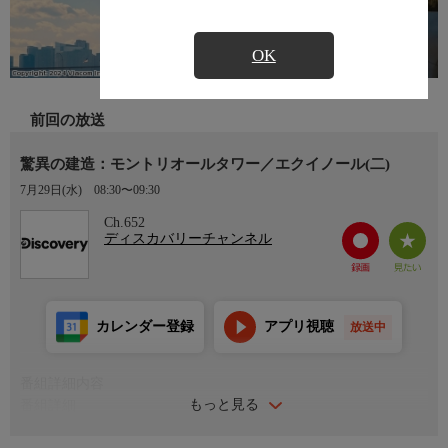
OK
前回の放送
驚異の建造：モントリオールタワー／エクイノール(二)
7月29日(水)
08:30〜09:30
Ch.652
ディスカバリーチャンネル
カレンダー登録
アプリ視聴
放送中
番組詳細内容
もっと見る
番組詳細
DCの国立アフリカ系アメリカ人歴史文化博物館、モントリオー