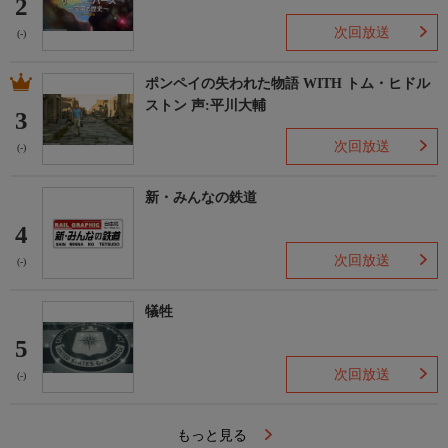
2
次回放送
(-)
ポンペイの失われた物語 WITH トム・ヒドル
ストン 声:平川大輔
3
次回放送
(-)
新・みんなの鉄道
4
次回放送
(-)
犠牲
5
次回放送
(-)
もっと見る