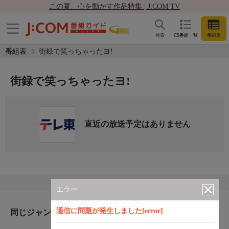
この夏、心を動かす作品特集 | J:COM TV
検索
CS番組一覧
番組表
番組表
街録で笑っちゃったヨ!
街録で笑っちゃったヨ!
直近の放送予定はありません
エラー
通信に問題が発生しました[error]
同じジャンルのおすすめ番組