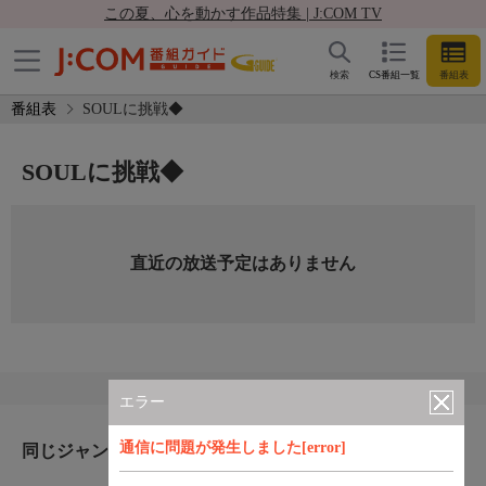
この夏、心を動かす作品特集 | J:COM TV
検索
CS番組一覧
番組表
番組表
SOULに挑戦◆
SOULに挑戦◆
直近の放送予定はありません
エラー
通信に問題が発生しました[error]
同じジャンルのおすすめ番組