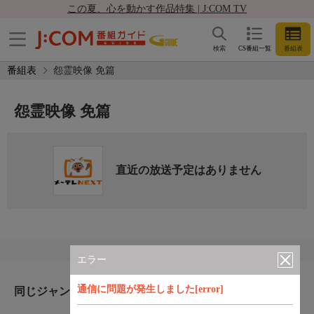
この夏、心を動かす作品特集 | J:COM TV
検索
CS番組一覧
番組表
番組表
怨霊映像 免篇
怨霊映像 免篇
直近の放送予定はありません
エラー
通信に問題が発生しました[error]
同じジャンルのおすすめ番組