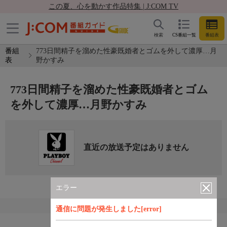
この夏、心を動かす作品特集 | J:COM TV
検索
CS番組一覧
番組表
番組
773日間精子を溜めた性豪既婚者とゴムを外して濃厚…月
表
野かすみ
773日間精子を溜めた性豪既婚者とゴム
を外して濃厚…月野かすみ
直近の放送予定はありません
エラー
通信に問題が発生しました[error]