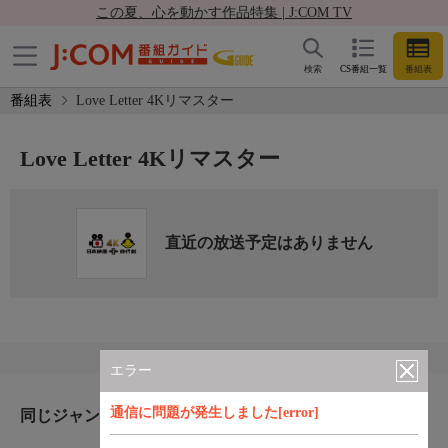
この夏、心を動かす作品特集 | J:COM TV
検索
CS番組一覧
番組表
番組表
Love Letter 4Kリマスター
Love Letter 4Kリマスター
直近の放送予定はありません
エラー
通信に問題が発生しました[error]
同じジャンルのおすすめ番組