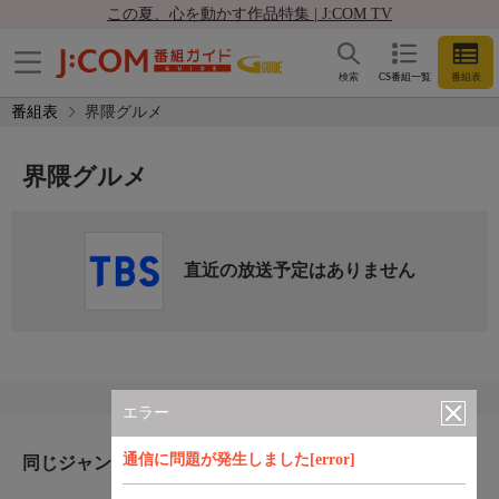
この夏、心を動かす作品特集 | J:COM TV
検索
CS番組一覧
番組表
番組表
界隈グルメ
界隈グルメ
直近の放送予定はありません
エラー
通信に問題が発生しました[error]
同じジャンルのおすすめ番組