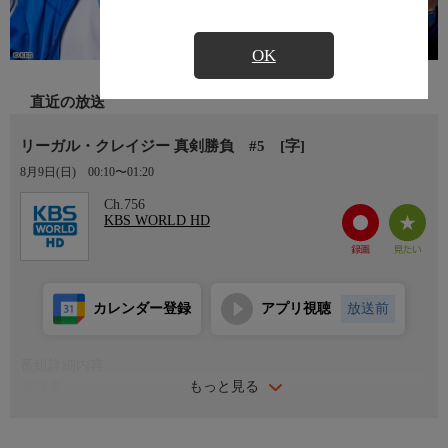
OK
直近の放送
リーガル・クレイジー 真剣勝負 #5 [字]
8月9日(日)
00:10〜01:20
Ch.756
KBS WORLD HD
カレンダー登録
アプリ視聴
放送前
番組詳細内容
もっと見る
出演者
ド・ギョンス(D.O.)、イ・セヒ、ハジュン、キム・サンホ、イ・
シオン 他