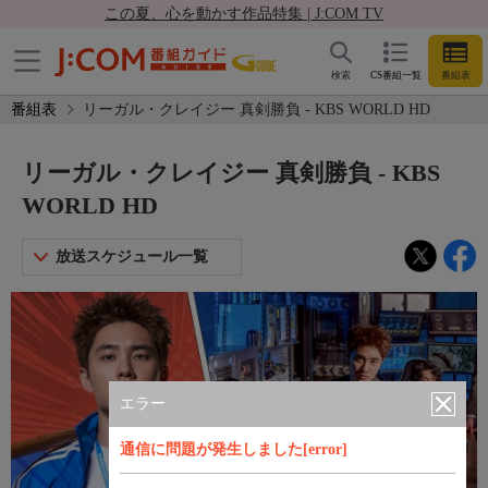
この夏、心を動かす作品特集 | J:COM TV
検索
CS番組一覧
番組表
番組表
リーガル・クレイジー 真剣勝負 - KBS WORLD HD
リーガル・クレイジー 真剣勝負 - KBS
WORLD HD
放送スケジュール一覧
エラー
通信に問題が発生しました[error]