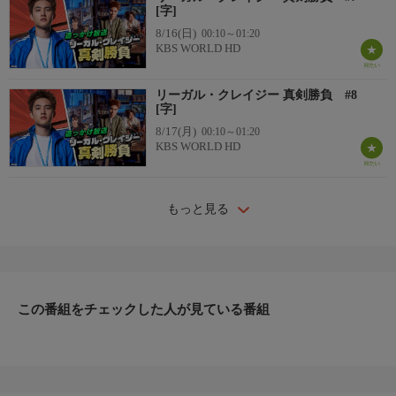
[字]
8/16(日)
00:10～01:20
KBS WORLD HD
リーガル・クレイジー 真剣勝負 #8
[字]
8/17(月)
00:10～01:20
KBS WORLD HD
もっと見る
この番組をチェックした人が見ている番組