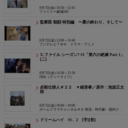
8月7日(金) 10:50～12:45
ファミリー劇場HD
監察医 朝顔 特別編 〜夏の終わり、そして〜
8月7日(金) 13:00～14:40
フジテレビＴＷＯ ドラマ・アニメ
X-ファイル シーズン7 #1「第六の絶滅 Part 1」
[二]
8月7日(金) 14:30～15:30
Dlife（ディーライフ）
必殺仕掛人＃２２ ▼緒形拳／原作：池波正太
郎
8月7日(金) 18:00～19:00
ホームドラマチャンネルＨＤ 韓流・時代劇・国内ドラ
マ
ドリームハイ #1、2 [字][初]