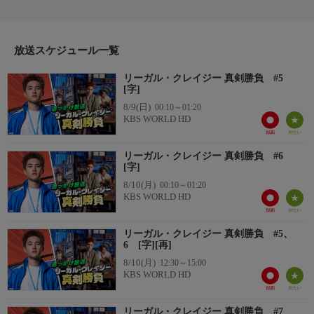
番組内容
＊【KBS開局20周年記念〜アイドル特集】第4弾 EXO特集！＊
EXOのD.O.(ド・ギョンス)が除隊後の復帰作として主演を務めた
ミニシリーズドラマ！富と権力によって守られた聖域にひそむ強
放送スケジュール一覧
欲な人物たちを不良検事が痛快に打ちのめすサスペンスアクショ
リーガル・クレイジー 真剣勝負 #5
ン！＊テンポよく進む展開とスリリングなシーンに目が離せな
[字]
い！
8/9(日)
00:10～01:20
番組内容
KBS WORLD HD
＊EXOファンは必見☆普段のD.O.と本作で演じる破天荒なキャラ
とのギャップにときめくこと間違いなし!?D.O.が直接参加した
リーガル・クレイジー 真剣勝負 #6
OSTにも注目!
[字]
あらすじ
8/10(月)
00:10～01:20
子供の頃から曲がったことが大嫌いな新任不良検事のチン・ジョ
KBS WORLD HD
ン(ド・ギョンス)。ある日、瑞草洞女性殺人事件を担当すること
になり、自首してきた男性の取り調べをしていたところ、供述に
リーガル・クレイジー 真剣勝負 #5、
不審な点が多いことに気づく。事件の再捜査をしようとするが担
6 [字][再]
当を外されてしまい、代わりにオ・ドファン（ハジュン）が新し
8/10(月)
12:30～15:00
い担当検事に選ばれて…。
KBS WORLD HD
リーガル・クレイジー 真剣勝負 #7