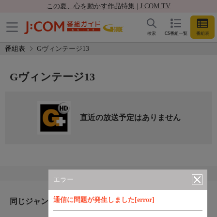
この夏、心を動かす作品特集 | J:COM TV
検索
CS番組一覧
番組表
番組表
Gヴィンテージ13
Gヴィンテージ13
直近の放送予定はありません
エラー
通信に問題が発生しました[error]
同じジャンルのおすすめ番組