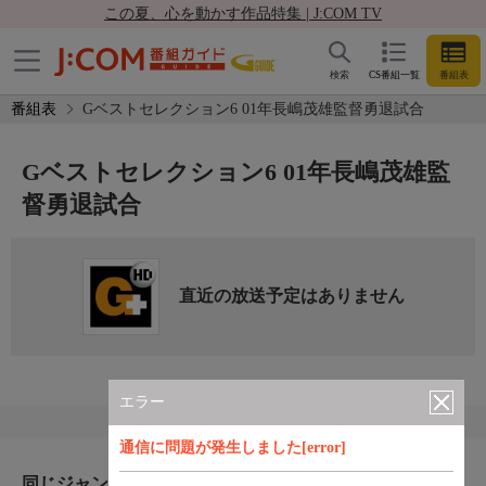
この夏、心を動かす作品特集 | J:COM TV
検索
CS番組一覧
番組表
番組表
Gベストセレクション6 01年長嶋茂雄監督勇退試合
Gベストセレクション6 01年長嶋茂雄監
督勇退試合
直近の放送予定はありません
エラー
通信に問題が発生しました[error]
同じジャンルのおすすめ番組