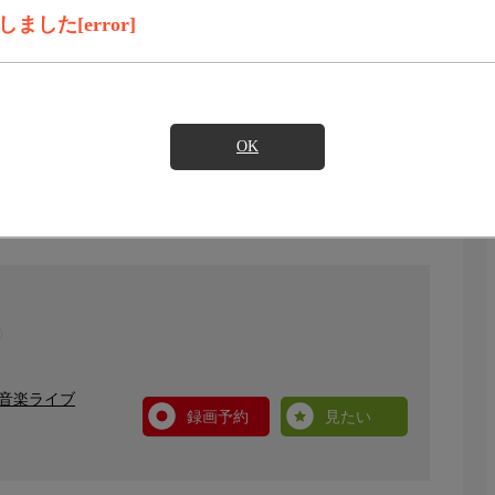
した[error]
OK
・音楽ライブ
録画予約
見たい