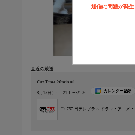
通信に問題が発生しま
直近の放送
Cat Time 20min #1
カレンダー登録
8月15日(土)
21:10〜21:30
Ch.757
日テレプラス ドラマ・アニメ