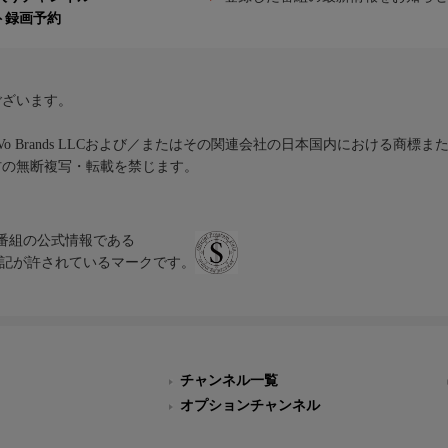
ト録画予約
ございます。
iVo Brands LLCおよび／またはその関連会社の日本国内における商標
材の無断複写・転載を禁じます。
、テレビ番組の公式情報である
スにのみ表記が許されているマークです。
チャンネル一覧
オプションチャンネル