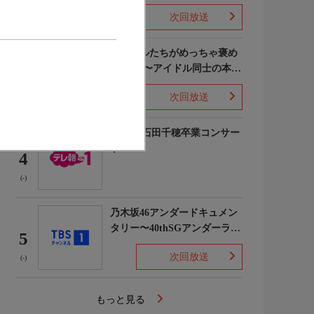
次回放送
(5)
ライバルたちがめっちゃ褒め
てくる!〜アイドル同士の本音
3
レビューSP〜
次回放送
(8)
STU48 石田千穂卒業コンサー
ト
4
(-)
乃木坂46アンダードキュメン
タリー〜40thSGアンダーライ
5
ブ舞台裏〜
次回放送
(-)
もっと見る