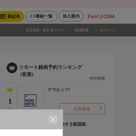
CS番組一覧
加入案内
番組表
地域変更
ログイン
設定地域：
東京 東エリア
リモート録画予約ランキング
(音楽)
08/06更新
ナウヒッツ!
1
次回放送
(2)
列車で旅する歌謡曲
2