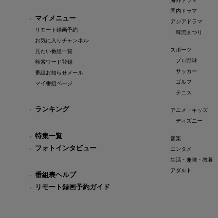
海外ドラマ
国内ドラマ
マイメニュー
アジアドラマ
リモート録画予約
韓流まつり
お気に入りチャンネル
スポーツ
見たい番組一覧
プロ野球
検索ワード登録
サッカー
番組お知らせメール
ゴルフ
マイ番組ページ
テニス
ランキング
アニメ・キッズ
ディズニー
特集一覧
音楽
フォトインタビュー
エンタメ
生活・趣味・教養
アダルト
番組表ヘルプ
リモート録画予約ガイド