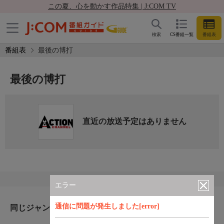
この夏、心を動かす作品特集 | J:COM TV
検索
CS番組一覧
番組表
番組表
最後の博打
最後の博打
直近の放送予定はありません
エラー
通信に問題が発生しました[error]
同じジャンルのおすすめ番組