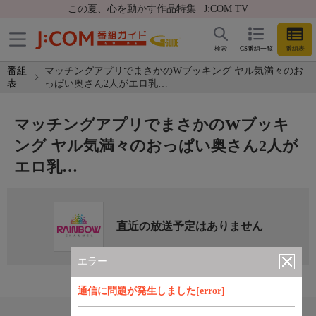
この夏、心を動かす作品特集 | J:COM TV
検索
CS番組一覧
番組表
番組
マッチングアプリでまさかのWブッキング ヤル気満々のお
表
っぱい奥さん2人がエロ乳…
マッチングアプリでまさかのWブッキ
ング ヤル気満々のおっぱい奥さん2人が
エロ乳…
直近の放送予定はありません
エラー
通信に問題が発生しました[error]