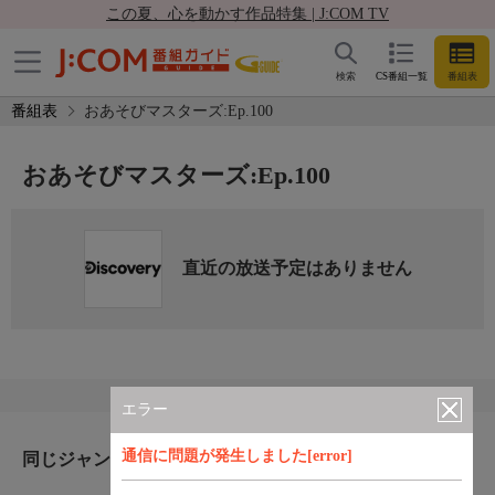
この夏、心を動かす作品特集 | J:COM TV
検索
CS番組一覧
番組表
番組表
おあそびマスターズ:Ep.100
おあそびマスターズ:Ep.100
直近の放送予定はありません
エラー
通信に問題が発生しました[error]
同じジャンルのおすすめ番組