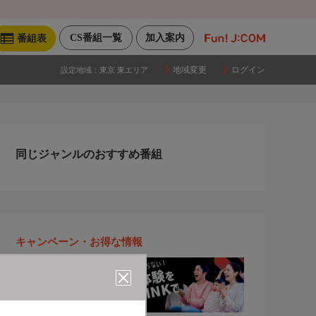
CS番組一覧
加入案内
番組表
地域変更
ログイン
設定地域：
東京 東エリア
同じジャンルのおすすめ番組
キャンペーン・お得な情報