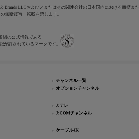
iVo Brands LLCおよび／またはその関連会社の日本国内における商標
材の無断複写・転載を禁じます。
、テレビ番組の公式情報である
スにのみ表記が許されているマークです。
チャンネル一覧
オプションチャンネル
J:テレ
J:COMチャンネル
ケーブル4K