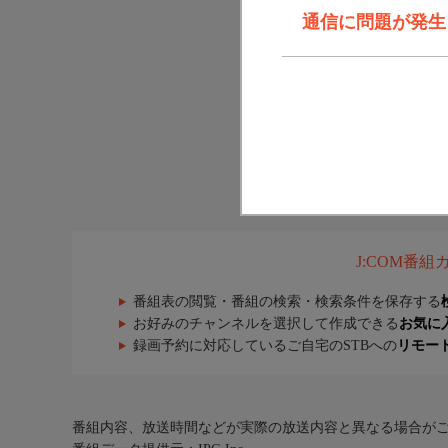
通信に問題が発生しま
J:COM番
番組表の閲覧・番組の検索・検索条件を保存する
お好みのチャンネルを選択して作成できる
お気に
録画予約に対応しているご自宅のSTBへの
リモー
番組内容、放送時間などが実際の放送内容と異なる場合が