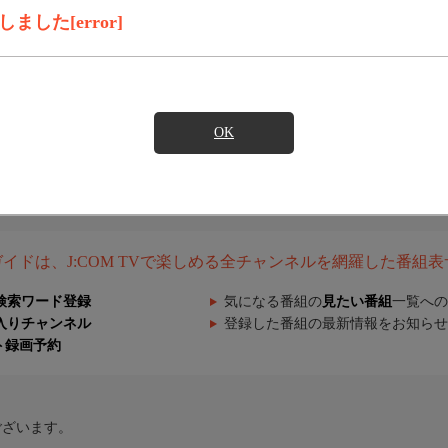
した[error]
OK
組ガイドは、J:COM TVで楽しめる全チャンネルを網羅した番組
検索ワード登録
気になる番組の
見たい番組
一覧への
入りチャンネル
登録した番組の最新情報をお知らせ
ト録画予約
ございます。