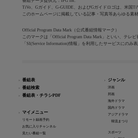
番組データ提供元：IPG Inc.
TiVo、Gガイド、G-GUIDE、およびGガイドロゴは、米国T
このホームページに掲載している記事・写真等あらゆる素
Official Program Data Mark（公式番組情報マーク）
このマークは「Official Program Data Mark」といい
「SI(Service Information)情報」を利用したサービ
番組表
ジャンル
番組検索
洋画
邦画
番組表・チラシPDF
海外ドラマ
国内ドラマ
マイメニュー
アジアドラマ
リモート録画予約
韓流まつり
お気に入りチャンネル
スポーツ
見たい番組一覧