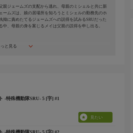
な父親ジェームズの支配から逃れ、母親のミシェルと共に新
ェームズは、娘の居場所を知ろうとミシェルの勤務先のホ
執拗に責めたてるジェームズへの説得を試みるSRUだった
る中、母親の身を案じるメイは父親の説得を申し出る。
もっと見る
特殊機動隊SRU- 5 [字] #1
見たい
特殊機動隊SRU- 5 [字] #2