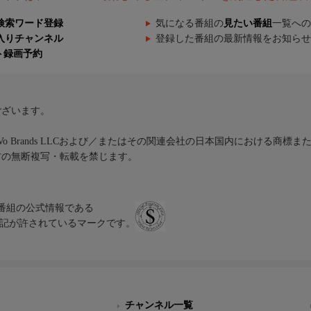
検索ワード登録
気になる番組の
見たい番組
一覧への
入りチャンネル
登録した番組の最新情報をお知らせ
ト録画予約
ございます。
iVo Brands LLCおよび／またはその関連会社の日本国内における商標
材の無断複写・転載を禁じます。
、テレビ番組の公式情報である
スにのみ表記が許されているマークです。
チャンネル一覧