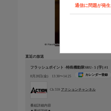
通信に問題が発生しま
直近の放送
フラッシュポイント -特殊機動隊SRU- 5 [字] #1
カレンダー登録
8月28日(金)
13:30〜14:25
Ch.559
アクションチャンネル
番組詳細内容
▼番組詳細▼