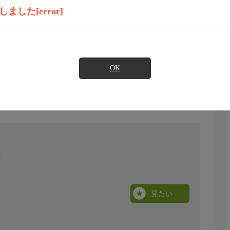
した[error]
OK
見たい