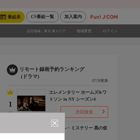
CS番組一覧
加入案内
番組表
地域変更
ログイン
設定地域：
東京 東エリア
リモート録画予約ランキング
(ドラマ)
07/30更新
エレメンタリー ホームズ&ワ
トソン in NY シーズン4
1
次回放送
(-)
ルーヴル・ミステリー 黒の仮
面
2