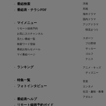
番組検索
洋画
邦画
番組表・チラシPDF
海外ドラマ
国内ドラマ
マイメニュー
アジアドラマ
リモート録画予約
韓流まつり
お気に入りチャンネル
スポーツ
見たい番組一覧
プロ野球
検索ワード登録
サッカー
番組お知らせメール
ゴルフ
マイ番組ページ
テニス
ランキング
アニメ・キッズ
ディズニー
特集一覧
音楽
フォトインタビュー
エンタメ
生活・趣味・教養
アダルト
番組表ヘルプ
リモート録画予約ガイド