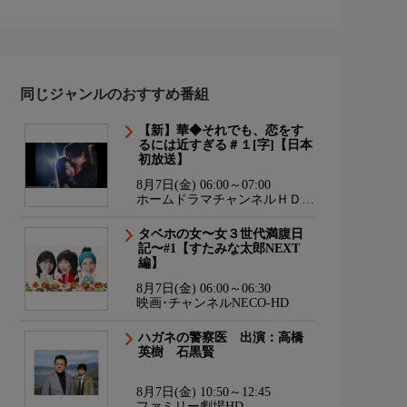
同じジャンルのおすすめ番組
【新】華◆それでも、恋をす
るには近すぎる＃１[字]【日本
初放送】
8月7日(金) 06:00～07:00
ホームドラマチャンネルＨＤ
韓流・時代劇・国内ドラマ
タベホの女〜女３世代満腹日
記〜#1【すたみな太郎NEXT
編】
8月7日(金) 06:00～06:30
映画･チャンネルNECO-HD
ハガネの警察医 出演：高橋
英樹 石黒賢
8月7日(金) 10:50～12:45
ファミリー劇場HD