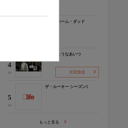
(-)
アットホーム・ダッド
3
(-)
悪魔のようなあいつ
4
次回放送
(-)
ザ・ルーキー シーズン5
5
(-)
もっと見る