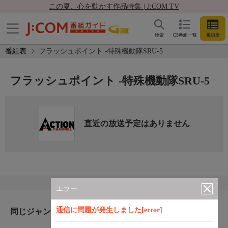
この夏、心を動かす作品特集 | J:COM TV
検索
CS番組一覧
番組表
番組表
フラッシュポイント -特殊機動隊SRU-5
フラッシュポイント -特殊機動隊SRU-5
直近の放送予定はありません
エラー
通信に問題が発生しました[error]
同じジャンルのおすすめ番組