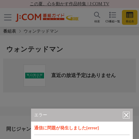
この夏、心を動かす作品特集 | J:COM TV
検索
CS番組一覧
番組表
番組表
ウォンテッドマン
ウォンテッドマン
直近の放送予定はありません
エラー
通信に問題が発生しました[error]
同じジャンルのおすすめ番組