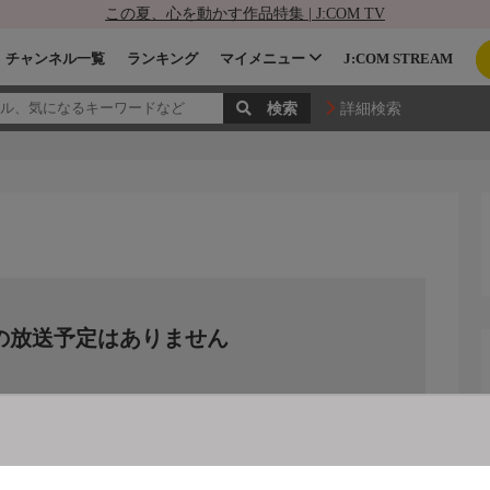
この夏、心を動かす作品特集 | J:COM TV
チャンネル一覧
ランキング
マイメニュー
J:COM STREAM
詳細検索
の放送予定はありません