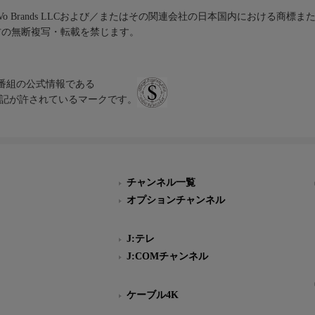
iVo Brands LLCおよび／またはその関連会社の日本国内における商標
材の無断複写・転載を禁じます。
、テレビ番組の公式情報である
スにのみ表記が許されているマークです。
チャンネル一覧
オプションチャンネル
J:テレ
J:COMチャンネル
ケーブル4K