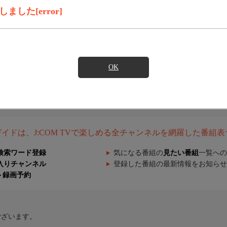
した[error]
OK
組ガイドは、J:COM TVで楽しめる全チャンネルを網羅した番組
検索ワード登録
気になる番組の
見たい番組
一覧への
入りチャンネル
登録した番組の最新情報をお知らせ
ト録画予約
ございます。