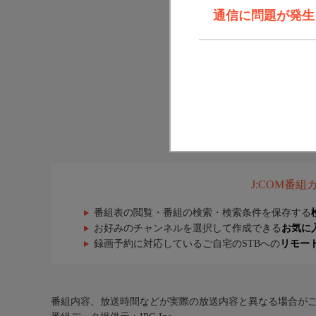
通信に問題が発生しま
J:COM番
番組表の閲覧・番組の検索・検索条件を保存する
お好みのチャンネルを選択して作成できる
お気に
録画予約に対応しているご自宅のSTBへの
リモー
番組内容、放送時間などが実際の放送内容と異なる場合が