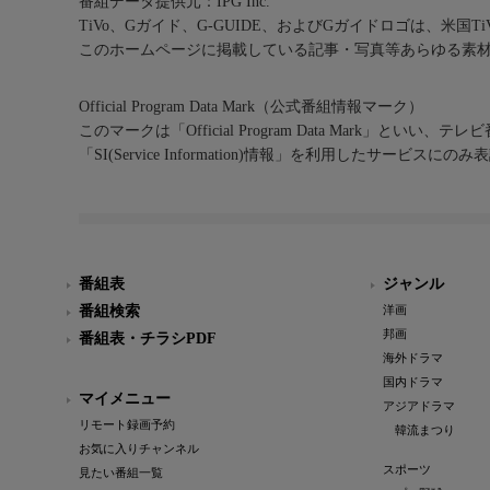
番組データ提供元：IPG Inc.
TiVo、Gガイド、G-GUIDE、およびGガイドロゴは、米国T
このホームページに掲載している記事・写真等あらゆる素
Official Program Data Mark（公式番組情報マーク）
このマークは「Official Program Data Mark」といい
「SI(Service Information)情報」を利用したサービ
番組表
ジャンル
番組検索
洋画
邦画
番組表・チラシPDF
海外ドラマ
国内ドラマ
マイメニュー
アジアドラマ
リモート録画予約
韓流まつり
お気に入りチャンネル
スポーツ
見たい番組一覧