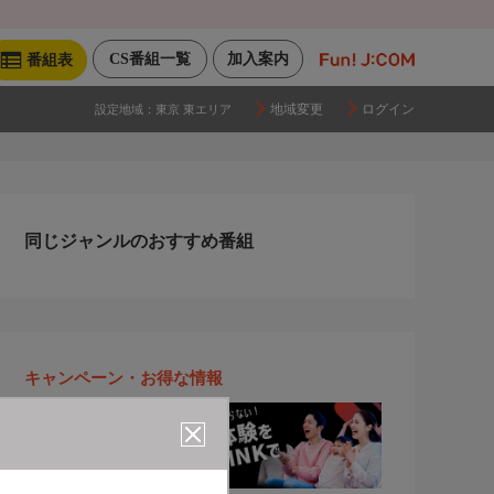
CS番組一覧
加入案内
番組表
地域変更
ログイン
設定地域：
東京 東エリア
同じジャンルのおすすめ番組
キャンペーン・お得な情報