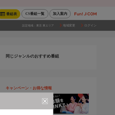
CS番組一覧
加入案内
番組表
地域変更
ログイン
設定地域：
東京 東エリア
同じジャンルのおすすめ番組
キャンペーン・お得な情報