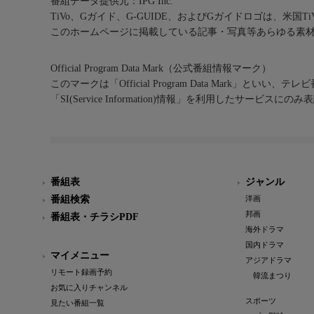
番組データ提供元：IPG Inc.
TiVo、Gガイド、G-GUIDE、およびGガイドロゴは、米国T
このホームページに掲載している記事・写真等あらゆる素
Official Program Data Mark（公式番組情報マーク）
このマークは「Official Program Data Mark」といい
「SI(Service Information)情報」を利用したサービ
番組表
ジャンル
番組検索
洋画
邦画
番組表・チラシPDF
海外ドラマ
国内ドラマ
マイメニュー
アジアドラマ
リモート録画予約
韓流まつり
お気に入りチャンネル
スポーツ
見たい番組一覧