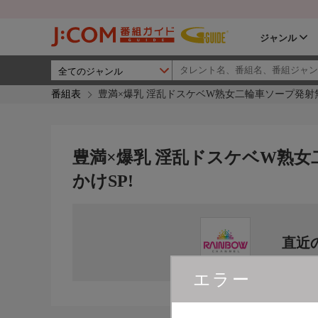
ジャンル
番組表
豊満×爆乳 淫乱ドスケベW熟女二輪車ソープ発射無
豊満×爆乳 淫乱ドスケベW熟
かけSP!
直近
エラー