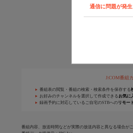
通信に問題が発生しま
J:COM番
番組表の閲覧・番組の検索・検索条件を保存する
お好みのチャンネルを選択して作成できる
お気に
録画予約に対応しているご自宅のSTBへの
リモー
番組内容、放送時間などが実際の放送内容と異なる場合が