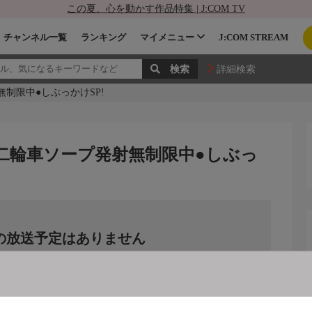
この夏、心を動かす作品特集 | J:COM TV
チャンネル一覧
ランキング
マイメニュー
J:COM STREAM
詳細検索
制限中●しぶっかけSP!
女二輪車ソープ発射無制限中●しぶっ
の放送予定はありません