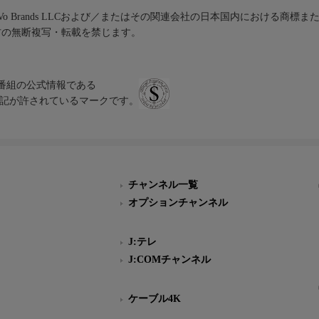
iVo Brands LLCおよび／またはその関連会社の日本国内における商標
材の無断複写・転載を禁じます。
、テレビ番組の公式情報である
スにのみ表記が許されているマークです。
チャンネル一覧
オプションチャンネル
J:テレ
J:COMチャンネル
ケーブル4K