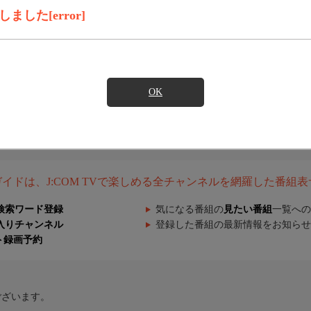
した[error]
OK
組ガイドは、J:COM TVで楽しめる全チャンネルを網羅した番組
検索ワード登録
気になる番組の
見たい番組
一覧への
入りチャンネル
登録した番組の最新情報をお知らせ
ト録画予約
ございます。