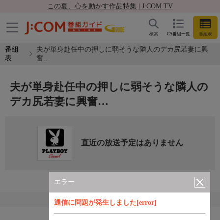
この夏、心を動かす作品特集 | J:COM TV
検索
CS番組一覧
番組表
番組
夫が単身赴任中の押しに弱そうな隣人のデカ尻若妻に興
表
奮…
夫が単身赴任中の押しに弱そうな隣人の
デカ尻若妻に興奮…
直近の放送予定はありません
エラー
通信に問題が発生しました[error]