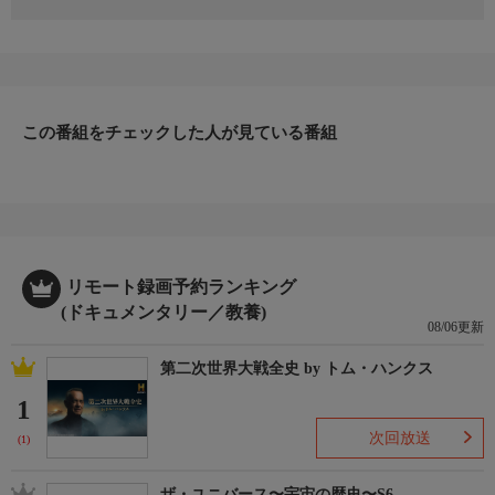
世界の素晴らしい建造物の秘密に迫る。世界で最も急勾配の鉄
道、145年前に作られた博物館、未来的なコンドミニアムなど。
この番組をチェックした人が見ている番組
リモート録画予約ランキング
(ドキュメンタリー／教養)
08/06更新
第二次世界大戦全史 by トム・ハンクス
1
次回放送
(1)
ザ・ユニバース〜宇宙の歴史〜S6