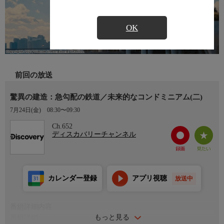
OK
前回の放送
驚異の建造：急勾配の鉄道／未来的なコンドミニアム(二)
7月24日(金)
08:30〜09:30
Ch.652
ディスカバリーチャンネル
カレンダー登録
アプリ視聴
放送中
番組詳細内容
もっと見る
番組詳細