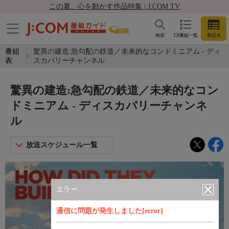
この夏、心を動かす作品特集 | J:COM TV
検索
CS番組一覧
番組表
番組
驚異の建造:急勾配の鉄道／未来的なコンドミニアム - ディ
表
スカバリーチャンネル
驚異の建造:急勾配の鉄道／未来的なコン
ドミニアム - ディスカバリーチャンネ
ル
放送スケジュール一覧
エラー
通信に問題が発生しました[error]